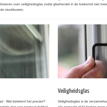
dviseren over veiligheidsglas zodat glasherstel in de toekomst niet meer
de stookkosten.
Veiligheidsglas
las’. Wat betekent het precies?
Veiligheidsglas is de verzamelna
isolatie dan een normaal dubbel
zijn gemaakt of bij breken geen 