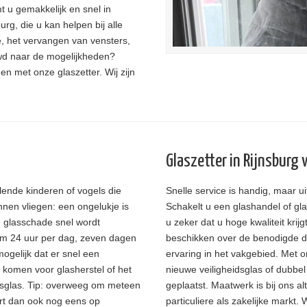
mt u gemakkelijk en snel in
rg, die u kan helpen bij alle
, het vervangen van vensters,
wd naar de mogelijkheden?
n met onze glaszetter. Wij zijn
Glaszetter in Rijnsburg
lende kinderen of vogels die
Snelle service is handig, maar ui
en vliegen: een ongelukje is
Schakelt u een glashandel of gla
e glasschade snel wordt
u zeker dat u hoge kwaliteit krij
om 24 uur per dag, zeven dagen
beschikken over de benodigde 
ogelijk dat er snel een
ervaring in het vakgebied. Met 
n komen voor glasherstel of het
nieuwe veiligheidsglas of dubbel
idsglas. Tip: overweeg om meteen
geplaatst. Maatwerk is bij ons al
art dan ook nog eens op
particuliere als zakelijke markt.