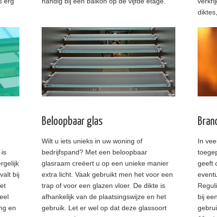
s erg
handig bij een balkon op de vijfde etage.
verkri
diktes
Beloopbaar glas
Bran
Wilt u iets unieks in uw woning of
In ve
is
bedrijfspand? Met een beloopbaar
toege
rgelijk
glasraam creëert u op een unieke manier
geeft
alt bij
extra licht. Vaak gebruikt men het voor een
eventu
et
trap of voor een glazen vloer. De dikte is
Reguli
eel
afhankelijk van de plaatsingswijze en het
bij ee
ing en
gebruik. Let er wel op dat deze glassoort
gebrui