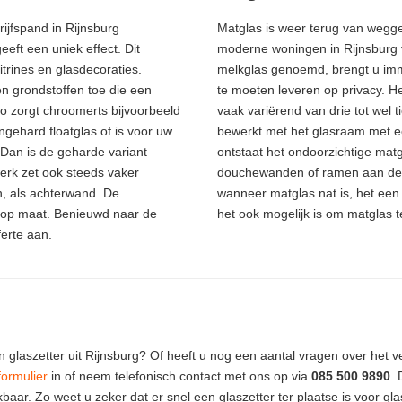
rijfspand in Rijnsburg
Matglas is weer terug van wegg
ft een uniek effect. Dit
moderne woningen in Rijnsburg 
itrines en glasdecoraties.
melkglas genoemd, brengt u imme
n grondstoffen toe die een
te moeten leveren op privacy. Het
o zorgt chroomerts bijvoorbeeld
vaak variërend van drie tot wel t
ngehard floatglas of is voor uw
bewerkt met het glasraam met ee
 Dan is de geharde variant
ontstaat het ondoorzichtige matgl
werk zet ook steeds vaker
douchewanden of ramen aan de s
n, als achterwand. De
wanneer matglas nat is, het een 
t op maat. Benieuwd naar de
het ook mogelijk is om matglas 
ferte aan.
n glaszetter uit Rijnsburg? Of heeft u nog een aantal vragen over het 
formulier
in of neem telefonisch contact met ons op via
085 500 9890
. 
aar. Zo weet u zeker dat er snel een glaszetter ter plaatse is voor gla