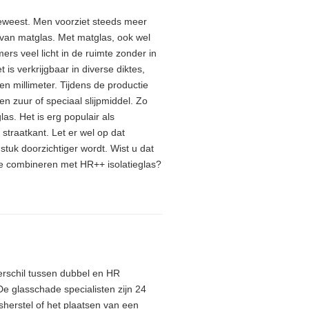
eweest. Men voorziet steeds meer
van matglas. Met matglas, ook wel
rs veel licht in de ruimte zonder in
 is verkrijgbaar in diverse diktes,
ien millimeter. Tijdens de productie
n zuur of speciaal slijpmiddel. Zo
as. Het is erg populair als
traatkant. Let er wel op dat
stuk doorzichtiger wordt. Wist u dat
te combineren met HR++ isolatieglas?
verschil tussen dubbel en HR
De glasschade specialisten zijn 24
sherstel of het plaatsen van een