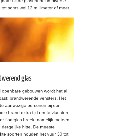
jgbaar bij de glashandel in diverse
, tot soms wel 12 millimeter of meer.
dwerend glas
el openbare gebouwen wordt het al
past: brandwerende vensters. Het
 de aanwezige personen bij een
ele brand extra tijd om te vluchten.
er floatglas breekt namelijk meteen
n dergelijke hitte. De meeste
kte soorten houden het vuur 30 tot