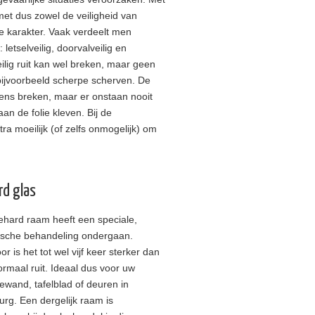
met dus zowel de veiligheid van
e karakter. Vaak verdeelt men
 letselveilig, doorvalveilig en
ilig ruit kan wel breken, maar geen
 bijvoorbeeld scherpe scherven. De
eens breken, maar er onstaan nooit
an de folie kleven. Bij de
ra moeilijk (of zelfs onmogelijk) om
rd glas
ehard raam heeft een speciale,
ische behandeling ondergaan.
or is het tot wel vijf keer sterker dan
rmaal ruit. Ideaal dus voor uw
wand, tafelblad of deuren in
urg. Een dergelijk raam is