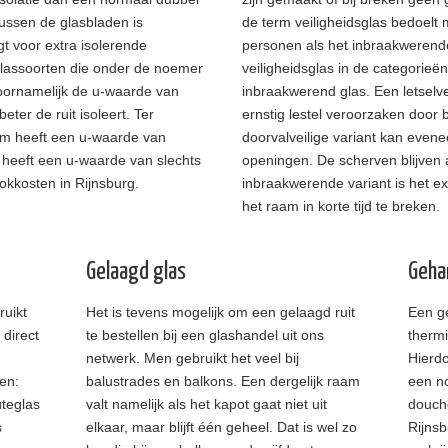
tussen de glasbladen is
de term veiligheidsglas bedoelt 
gt voor extra isolerende
personen als het inbraakwerend
glassoorten die onder de noemer
veiligheidsglas in de categorieën:
 voornamelijk de u-waarde van
inbraakwerend glas. Een letselve
ter de ruit isoleert. Ter
ernstig lestel veroorzaken door
am heeft een u-waarde van
doorvalveilige variant kan even
 heeft een u-waarde van slechts
openingen. De scherven blijven a
ookkosten in Rijnsburg.
inbraakwerende variant is het ext
het raam in korte tijd te breken.
Gelaagd glas
Geha
ruikt
Het is tevens mogelijk om een gelaagd ruit
Een g
 direct
te bestellen bij een glashandel uit ons
therm
netwerk. Men gebruikt het veel bij
Hierdo
ten:
balustrades en balkons. Een dergelijk raam
een no
uteglas
valt namelijk als het kapot gaat niet uit
douche
s
elkaar, maar blijft één geheel. Dat is wel zo
Rijnsb