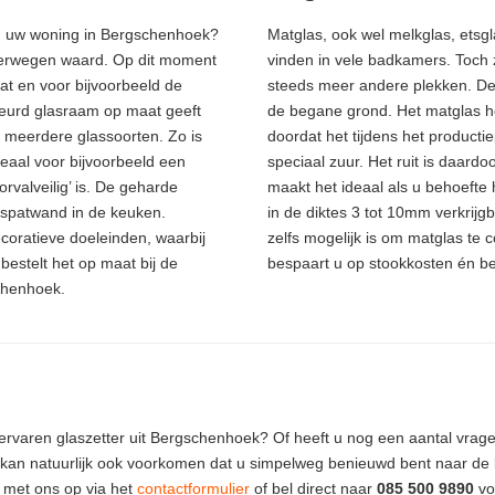
 in uw woning in Bergschenhoek?
Matglas, ook wel melkglas, etsgl
verwegen waard. Op dit moment
vinden in vele badkamers. Toch
at en voor bijvoorbeeld de
steeds meer andere plekken. D
eurd glasraam op maat geeft
de begane grond. Het matglas he
t meerdere glassoorten. Zo is
doordat het tijdens het product
eaal voor bijvoorbeeld een
speciaal zuur. Het ruit is daardo
rvalveilig’ is. De geharde
maakt het ideaal als u behoefte h
e spatwand in de keuken.
in de diktes 3 tot 10mm verkrijgb
ecoratieve doeleinden, waarbij
zelfs mogelijk is om matglas te
bestelt het op maat bij de
bespaart u op stookkosten én b
chenhoek.
ervaren glaszetter uit Bergschenhoek? Of heeft u nog een aantal vrage
kan natuurlijk ook voorkomen dat u simpelweg benieuwd bent naar de k
t met ons op via het
contactformulier
of bel direct naar
085 500 9890
voo