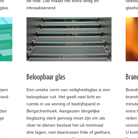
ls
de folie. Dat maakt het extra veilig en
tafelb
glas.
inbraakwerend.
glasha
Beloopbaar glas
Bran
ypen
Een unieke vorm van veiligheidsglas is een
Brandw
hard-
beloopbaar ruit. Het geeft veel licht en
brand
ruimte in uw woning of bedrijfspand in
minut
 dan
Bergschenhoek. Aangezien dergelijke
extra 
ige
beglazing sterk genoeg moet zijn om als
reden
vloer te dienen bestaat het uit minimaal
voorzi
drie lagen, met daartussen folie of giethars.
U kunt