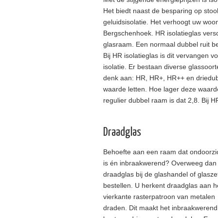
Het biedt naast de besparing op sto
geluidsisolatie. Het verhoogt uw wo
Bergschenhoek. HR isolatieglas vers
glasraam. Een normaal dubbel ruit be
Bij HR isolatieglas is dit vervangen v
isolatie. Er bestaan diverse glassoort
denk aan: HR, HR+, HR++ en driedubb
waarde letten. Hoe lager deze waarde,
regulier dubbel raam is dat 2,8. Bij H
Draadglas
Behoefte aan een raam dat ondoorzi
is én inbraakwerend? Overweeg dan
draadglas bij de glashandel of glaszet
bestellen. U herkent draadglas aan h
vierkante rasterpatroon van metalen
draden. Dit maakt het inbraakwerend