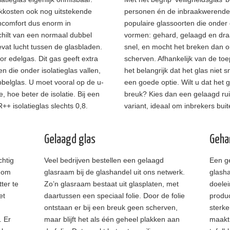
okkosten ook nog uitstekende
personen én de inbraakwerende
oncomfort dus enorm in
populaire glassoorten die onder 
chilt van een normaal dubbel
vormen: gehard, gelaagd en draa
vat lucht tussen de glasbladen.
snel, en mocht het breken dan o
oor edelgas. Dit gas geeft extra
scherven. Afhankelijk van de toe
en die onder isolatieglas vallen,
het belangrijk dat het glas niet
elglas. U moet vooral op de u-
een goede optie. Wilt u dat het gl
 hoe beter de isolatie. Bij een
breuk? Kies dan een gelaagd ruit
R++ isolatieglas slechts 0,8.
variant, ideaal om inbrekers bui
Gelaagd glas
Geha
chtig
Veel bedrijven bestellen een gelaagd
Een ge
 om
glasraam bij de glashandel uit ons netwerk.
glasha
ter te
Zo’n glasraam bestaat uit glasplaten, met
doelei
et
daartussen een speciaal folie. Door de folie
produc
ontstaan er bij een breuk geen scherven,
sterke
. Er
maar blijft het als één geheel plakken aan
maakt 