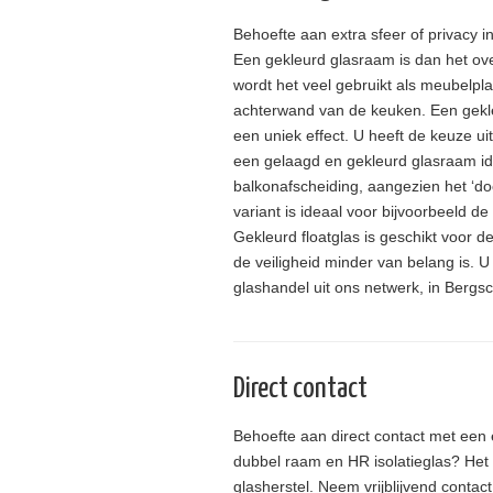
Behoefte aan extra sfeer of privacy
Een gekleurd glasraam is dan het o
wordt het veel gebruikt als meubelpla
achterwand van de keuken. Een gekl
een uniek effect. U heeft de keuze ui
een gelaagd en gekleurd glasraam id
balkonafscheiding, aangezien het ‘doo
variant is ideaal voor bijvoorbeeld d
Gekleurd floatglas is geschikt voor d
de veiligheid minder van belang is. U 
glashandel uit ons netwerk, in Bergs
Direct contact
Behoefte aan direct contact met een 
dubbel raam en HR isolatieglas? Het 
glasherstel. Neem vrijblijvend contac