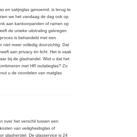
as en satijnglas genoemd, is terug te
 zien we het vandaag de dag ook op
enk aan kantoorpanden of ramen op
eft de unieke uitstraling gekregen
ieproces is behandeld met een
or niet meer volledig doorzichtig. Dat
eeft aan privacy én licht. Het is vaak
aar bij de glashandel. Wist u dat het
 combineren met HR isolatieglas? Zo
enut u de voordelen van matglas.
n over het verschil tussen een
osten van veiligheidsglas of
r glasherstel. De glasservice is 24