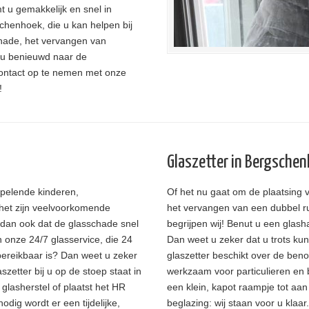
mt u gemakkelijk en snel in
chenhoek, die u kan helpen bij
chade, het vervangen van
 u benieuwd naar de
contact op te nemen met onze
!
Glaszetter in Bergsche
Spelende kinderen,
Of het nu gaat om de plaatsin
het zijn veelvoorkomende
het vervangen van een dubbel ru
 dan ook dat de glasschade snel
begrijpen wij! Benut u een glash
 onze 24/7 glasservice, die 24
Dan weet u zeker dat u trots kunt
ereikbaar is? Dan weet u zeker
glaszetter beschikt over de beno
szetter bij u op de stoep staat in
werkzaam voor particulieren en 
lasherstel of plaatst het HR
een klein, kapot raampje tot aan
nodig wordt er een tijdelijke,
beglazing: wij staan voor u klaar