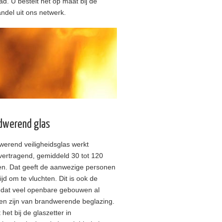
lad. U bestelt het op maat bij de
ndel uit ons netwerk.
dwerend glas
erend veiligheidsglas werkt
vertragend, gemiddeld 30 tot 120
en. Dat geeft de aanwezige personen
tijd om te vluchten. Dit is ook de
 dat veel openbare gebouwen al
en zijn van brandwerende beglazing.
 het bij de glaszetter in